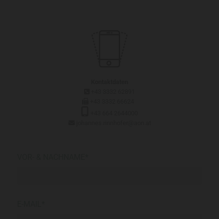
Kontaktdaten
+43 3332 62891

+43 3332 66624


+43 664 2644000
johannes.rinnhofer@aon.at

VOR- & NACHNAME*
E-MAIL*